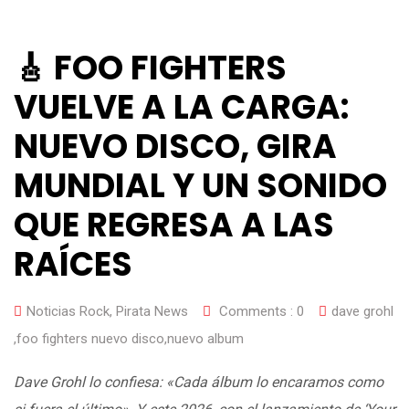
🎸 FOO FIGHTERS
VUELVE A LA CARGA:
NUEVO DISCO, GIRA
MUNDIAL Y UN SONIDO
QUE REGRESA A LAS
RAÍCES
Noticias Rock
,
Pirata News
Comments :
0
dave grohl
,
foo fighters nuevo disco
,
nuevo album
Dave Grohl lo confiesa: «Cada álbum lo encaramos como