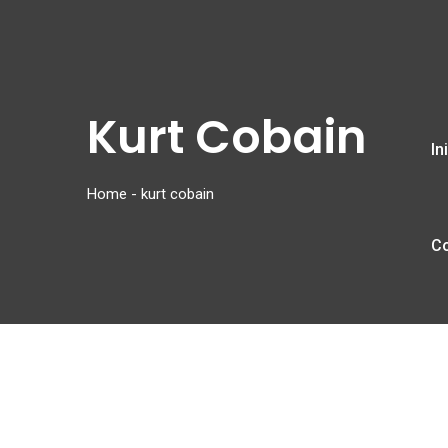
Kurt Cobain
In
Home
-
kurt cobain
C