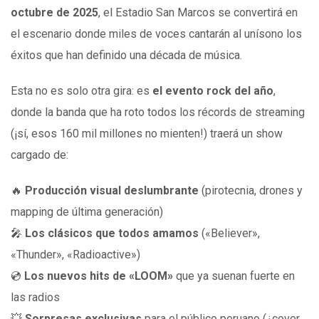
octubre de 2025
, el Estadio San Marcos se convertirá en
el escenario donde miles de voces cantarán al unísono los
éxitos que han definido una década de música.
Esta no es solo otra gira: es
el evento rock del año
,
donde la banda que ha roto todos los récords de streaming
(¡sí, esos 160 mil millones no mienten!) traerá un show
cargado de:
🔥
Producción visual deslumbrante
(pirotecnia, drones y
mapping de última generación)
🎤
Los clásicos que todos amamos
(«Believer»,
«Thunder», «Radioactive»)
💿
Los nuevos hits de «LOOM»
que ya suenan fuerte en
las radios
💥
Sorpresas exclusivas
para el público peruano (¿cover