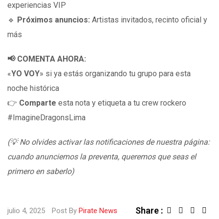
experiencias VIP
🔹
Próximos anuncios:
Artistas invitados, recinto oficial y
más
📢 COMENTA AHORA:
«
YO VOY
» si ya estás organizando tu grupo para esta
noche histórica
👉
Comparte
esta nota y etiqueta a tu crew rockero
#ImagineDragonsLima
(💡 No olvides activar las notificaciones de nuestra página:
cuando anunciemos la preventa, queremos que seas el
primero en saberlo)
Share :
Linked
Sha
julio 4, 2025
Post By
Pirate News