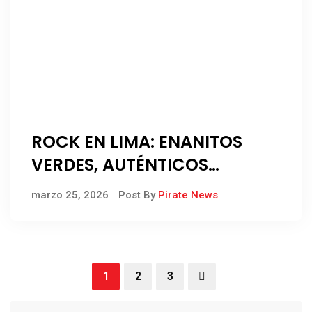
ROCK EN LIMA: ENANITOS
VERDES, AUTÉNTICOS
DECADENTES EN UN MISMO
marzo 25, 2026
Post By
Pirate News
ESCENARIO
1
2
3