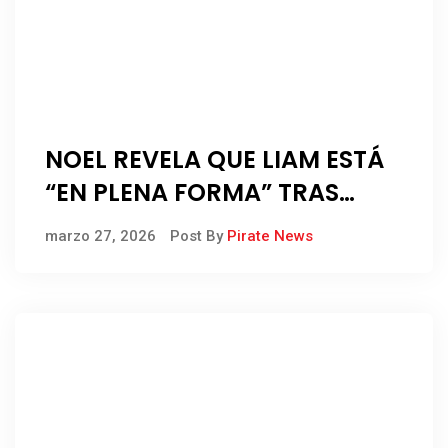
NOEL REVELA QUE LIAM ESTÁ
“EN PLENA FORMA” TRAS
VOLVER A DISFRUTAR DEL
marzo 27, 2026
Post By
Pirate News
FÚTBOL JUNTOS