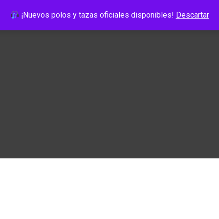
¡Nuevos polos y tazas oficiales disponibles!
Descartar
en Vivo
Pirata News
Pirata Store
Podcasts