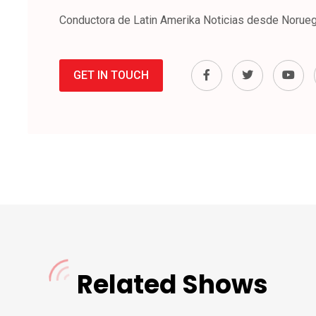
Conductora de Latin Amerika Noticias desde Norueg
GET IN TOUCH
Related Shows
Mid Night Show
DJ Kathy